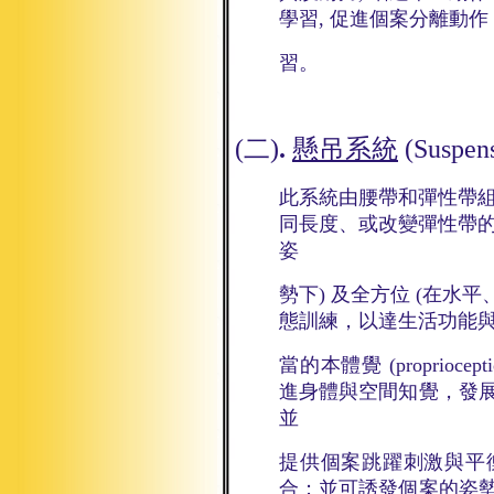
學習, 促進個案分離動作
習。
(二)
.
懸吊系統
(Suspen
此系統由腰帶和彈性帶
同長度、或改變彈性帶的
姿
勢下) 及全方位 (在水
態訓練，以達生活功能
當的本體覺
(propriocept
進身體與空間知覺，發
並
提供個案跳躍刺激與平
合；並可誘發個案的姿