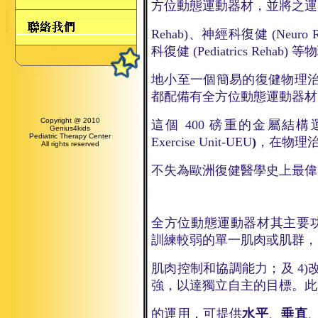
方位動態運動器材，並將之
Rehab)
、神經科復健
(Neuro 
科復健
(Pediatrics Rehab)
等物
地
小至一個簡易的復健物理
都配備有全方位動態運動器材
Copyright @ 2010
這
個 400 磅重的金屬結
Genius4kids
Pediatric Therapy Center
Exercise Unit-UEU
)
，在物理
All rights reserved
不
失為歐洲復健醫學史上最偉
全方位動態運動器材其主要功能
訓練較弱的單一肌肉或肌群，以
肌肉控制和協調能力；及 4
強，以達獨立自主的目標。此
的
運用，可提供
水平
、
垂直