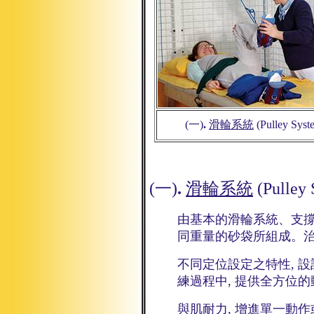
(一)
.
滑輪系統
(Pulley Syst
(一)
.
滑輪系統
(Pulley 
由基本的滑輪系統、支
同重量的砂袋所組成。治
不同定位設定之特性, 
練過程中, 提供全方位
與肌耐力, 增進單一動