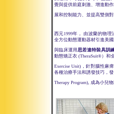
覺與提供前庭刺激、增進動作
展
和
控制能力、並提高雙側對
西元1999年， 由波蘭的物理治療師夫婦
全方位動態運動器材引進美國
與
臨床運用
思若速特裝具訓
動態矯正衣
(TheraSuit®）
和
Exercise Unit)
，針對腦性麻痺
各種治療手法和誘發技巧，
Therapy Program)
, 成為小兒