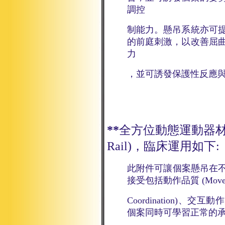
調控
制能力。懸吊系統亦可
的前庭刺激，以改善屈
力
，並可誘發保護性反應
**
全方位動態運動器
Rail)，
臨床運用如下
:
此附件可讓個案懸吊在不
接受包括動作品質
(Move
Coordination)
、交互動
個案同時可學習正常的